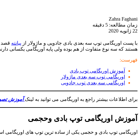
Zahra Faghani
زمان مطالعه:
5
دقیقه
22 ژانویه 2020
با پست اوریگامی توپ سه بعدی بادی جادویی و ماژولار از
پیانته
قصد د
هستند که سه نوع متفاوت از هم بوده ولی پایه اوریگامی یکسانی دارند
فهرست:
آموزش اوریگامی توپ بادی
اوریگامی توپ سه بعدی ماژولار
اوریگامی سه بعدی توپ جادویی
برای اطلاعات بیشتر راجع به اوریگامی می توانید به لینک
آموزش تصوی
آموزش اوریگامی توپ بادی وحجمی
اوریگامی توپ بادی و حجمی یکی از ساده ترین توپ های اوریگامی ا