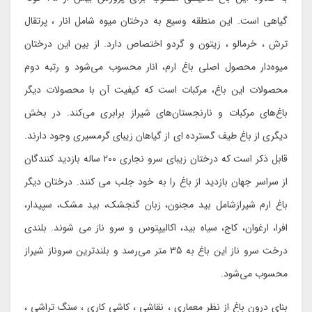
گیاهی است. این منطقه وسیع به درختان میوه شامل انار ، پرتقال
ترش ، خرمالو ، زیتون و گردو اختصاص دارد. از بین این درختان
میوه‌دار محصول اصلی باغ ارم، انار محسوب می‌شود و رتبه دوم
محصولات این باغ، مرکبات است که کیفیت آن با محصولات دیگر
باغ‌های مرکبات و نارنجستان‌های شیراز برابری می‌کند. در بخش
دیگری از باغ طیف گسترده ای از گیاهان زیبای گرمسیری وجود دارند.
قابل ذکر است که درختان زیبای سرو نجاری 200 ساله بازدید کنندگان
از سراسر جهان بازدید از باغ را به خود جلب می کنند. درختان دیگر
باغ ارم شیرازشامل بید مجنون، زبان گنجشک، بید مشک، سپیدار،
افرا، ارغوان، کاج، سیاه بید، اکالیپتوس و سرو ناز می شوند. بلندی
درخت سرو ناز این باغ به 35 متر می‌رسد و بلندترین سروناز شیراز
محسوب می‌شود.
بنای درون باغ از نظر معماری ، نقاشی ، کاشی کاری ، سنگ تراشی ،