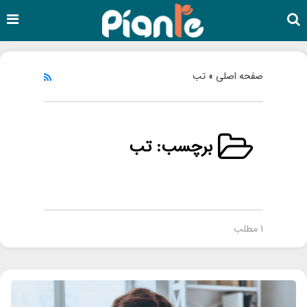
صفحه اصلی
تب
»
برچسب:
تب
1 مطلب