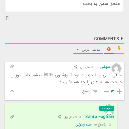
COMMENTS
6
قدیمی‌ترین
مینا رسولی
5 سال قبل
خیلی عالی و با جزییات بود آموزشتون 🌺🌺 میشه لطفا اموزش
دوخت هدبندهای پارچه هم بذارید؟
پاسخ
13
نویسنده
Zahra Faghani
5 سال قبل
پاسخ به
مینا رسولی