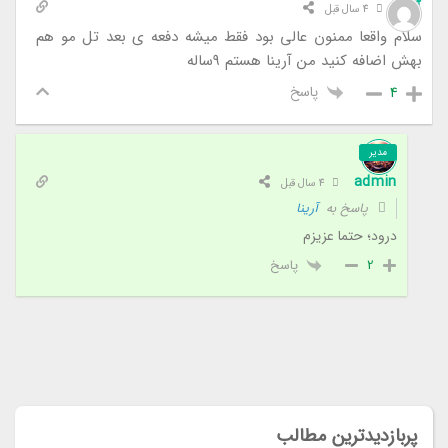
آرینا
4 سال قبل
سلام واقعا ممنون عالی بود فقط میشه دفعه ی بعد تل مو هم
بهش اضافه کنید من آرینا هستم ۹ساله
پاسخ
4
مدیر
admin
4 سال قبل
پاسخ به
آرینا
درود؛ حتما عزیزم
پاسخ
2
پربازدیدترین مطالب