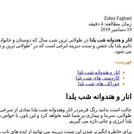
Zahra Faghani
زمان مطالعه:
4
دقیقه
19 دسامبر 2019
انار و هندوانه شب یلدا
در طولانی ترین شب سال که دوستان و خانواده
دانیم یلدا یک جشن و سنت دیرینه ایرانی است که در “طولانی ترین
می شود.
فهرست:
انار و هندوانه شب یلدا
کاردستی های شب یلدا
خوراکی های شب یلدا
انار و هندوانه شب یلدا
جالب است بدانید رنگ قرمزدر انار وهندوانه شب یلدا نمادی از سرخ
طولانی، سرما و بیماری بر شما غلبه نخواهد کرد و این باور، با خواص هندوانه که سرشار از ویتامی
یلدا انرژی و جانی تازه می گیریم.
برای خاطره انگیزتر شدن این سنت دیرینه می توانید از ایده های ناب 